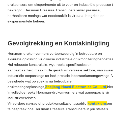
druksensors om eksperimente uit te voer en industriële prosesse 
bekragtig. Hersman Pressure Transducers lewer presiese,
herhaalbare metings wat noodsaaklik is vir data-integriteit en
eksperimentele beheer.
Gevolgtrekking en Kontakinligting
Hersman-drukomvormers verteenwoordig 'n betroubare en
akkurate oplossing vir diverse industriële drukmoniteringbehoeftes
Hul robuuste konstruksie, wye reeks spesifikasies en
aanpasbaarheid maak hulle geskik vir verskeie sektore, van swaa
industriële toepassings tot hoë-presisie laboratoriumomgewings. V
besighede wat op soek is na betroubare
drukmetingsoplossings,
Zhejiang Huaxi Electronics Co., Ltd.
bie
'n volledige reeks Hersman-drukomvormers wat aangepas is vir
industrievereistes.
Vir verdere navrae of produkkonsultasie, asseblief
kontak ons
om
te bespreek hoe Hersman Pressure Transducers in jou stelsels