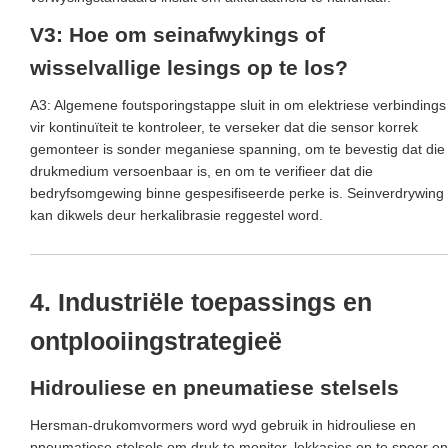
V3: Hoe om seinafwykings of
wisselvallige lesings op te los?
A3: Algemene foutsporingstappe sluit in om elektriese verbindings
vir kontinuïteit te kontroleer, te verseker dat die sensor korrek
gemonteer is sonder meganiese spanning, om te bevestig dat die
drukmedium versoenbaar is, en om te verifieer dat die
bedryfsomgewing binne gespesifiseerde perke is. Seinverdrywing
kan dikwels deur herkalibrasie reggestel word.
4. Industriële toepassings en
ontplooiingstrategieë
Hidrouliese en pneumatiese stelsels
Hersman-drukomvormers word wyd gebruik in hidrouliese en
pneumatiese stelsels om druk te monitor, lekkasies op te spoor en