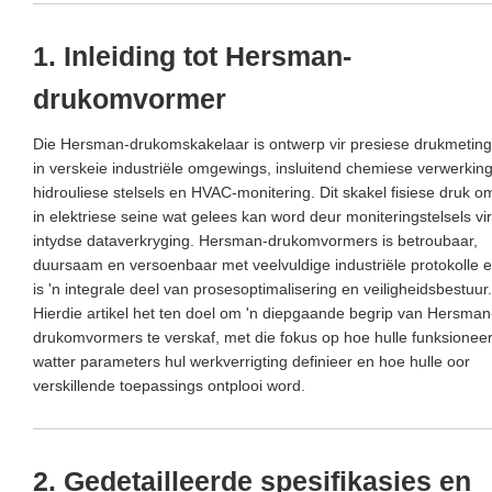
1. Inleiding tot Hersman-
drukomvormer
Die Hersman-drukomskakelaar is ontwerp vir presiese drukmeting
in verskeie industriële omgewings, insluitend chemiese verwerking
hidrouliese stelsels en HVAC-monitering. Dit skakel fisiese druk o
in elektriese seine wat gelees kan word deur moniteringstelsels vir
intydse dataverkryging. Hersman-drukomvormers is betroubaar,
duursaam en versoenbaar met veelvuldige industriële protokolle 
is 'n integrale deel van prosesoptimalisering en veiligheidsbestuur.
Hierdie artikel het ten doel om 'n diepgaande begrip van Hersman
drukomvormers te verskaf, met die fokus op hoe hulle funksioneer
watter parameters hul werkverrigting definieer en hoe hulle oor
verskillende toepassings ontplooi word.
2. Gedetailleerde spesifikasies en