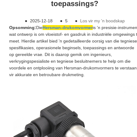
toepassings?
●
2025-12-18
●
5
●
Los vir my 'n boodskap
Opsomming:
Die
Hersman-drukomvormer
is 'n presisie-instrumen
wat ontwerp is om vloeistof- en gasdruk in industriële omgewings 
meet. Hierdie artikel bied 'n gedetailleerde oorsig van die tegniese
spesifikasies, operasionele beginsels, toepassings en antwoorde
op gereelde vrae. Dit is daarop gemik om ingenieurs,
verkrygingspesialiste en tegniese besluitnemers te help om die
voordele en ontplooiing van Hersman-drukomvormers te verstaan ​
vir akkurate en betroubare drukmeting.