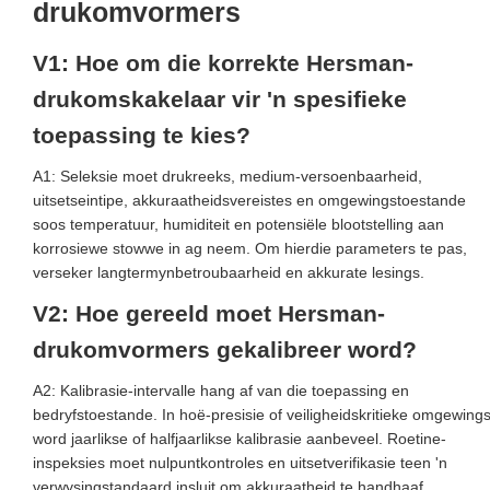
drukomvormers
V1: Hoe om die korrekte Hersman-
drukomskakelaar vir 'n spesifieke
toepassing te kies?
A1: Seleksie moet drukreeks, medium-versoenbaarheid,
uitsetseintipe, akkuraatheidsvereistes en omgewingstoestande
soos temperatuur, humiditeit en potensiële blootstelling aan
korrosiewe stowwe in ag neem. Om hierdie parameters te pas,
verseker langtermynbetroubaarheid en akkurate lesings.
V2: Hoe gereeld moet Hersman-
drukomvormers gekalibreer word?
A2: Kalibrasie-intervalle hang af van die toepassing en
bedryfstoestande. In hoë-presisie of veiligheidskritieke omgewing
word jaarlikse of halfjaarlikse kalibrasie aanbeveel. Roetine-
inspeksies moet nulpuntkontroles en uitsetverifikasie teen 'n
verwysingstandaard insluit om akkuraatheid te handhaaf.