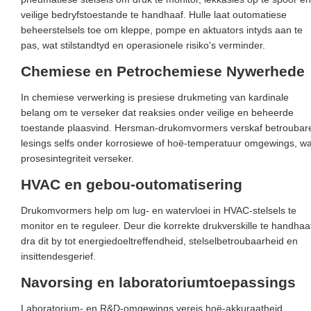
veilige bedryfstoestande te handhaaf. Hulle laat outomatiese
beheerstelsels toe om kleppe, pompe en aktuators intyds aan te
pas, wat stilstandtyd en operasionele risiko's verminder.
Chemiese en Petrochemiese Nywerhede
In chemiese verwerking is presiese drukmeting van kardinale
belang om te verseker dat reaksies onder veilige en beheerde
toestande plaasvind. Hersman-drukomvormers verskaf betroubar
lesings selfs onder korrosiewe of hoë-temperatuur omgewings, wa
prosesintegriteit verseker.
HVAC en gebou-outomatisering
Drukomvormers help om lug- en watervloei in HVAC-stelsels te
monitor en te reguleer. Deur die korrekte drukverskille te handhaa
dra dit by tot energiedoeltreffendheid, stelselbetroubaarheid en
insittendesgerief.
Navorsing en laboratoriumtoepassings
Laboratorium- en R&D-omgewings vereis hoë-akkuraatheid