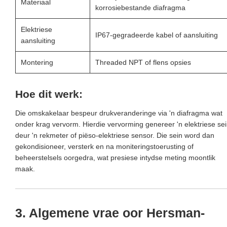
Materiaal
korrosiebestande diafragma
Elektriese
IP67-gegradeerde kabel of aansluiting
aansluiting
Montering
Threaded NPT of flens opsies
Hoe dit werk:
Die omskakelaar bespeur drukveranderinge via 'n diafragma wat
onder krag vervorm. Hierdie vervorming genereer 'n elektriese se
deur 'n rekmeter of piëso-elektriese sensor. Die sein word dan
gekondisioneer, versterk en na moniteringstoerusting of
beheerstelsels oorgedra, wat presiese intydse meting moontlik
maak.
3. Algemene vrae oor Hersman-