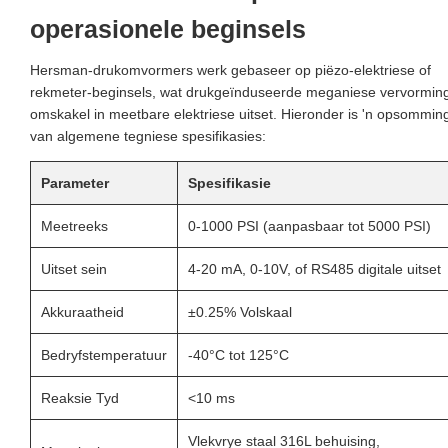
operasionele beginsels
Hersman-drukomvormers werk gebaseer op piëzo-elektriese of
rekmeter-beginsels, wat drukgeïnduseerde meganiese vervormin
omskakel in meetbare elektriese uitset. Hieronder is 'n opsommin
van algemene tegniese spesifikasies:
Parameter
Spesifikasie
Meetreeks
0-1000 PSI (aanpasbaar tot 5000 PSI)
Uitset sein
4-20 mA, 0-10V, of RS485 digitale uitset
Akkuraatheid
±0.25% Volskaal
Bedryfstemperatuur
-40°C tot 125°C
Reaksie Tyd
<10 ms
Vlekvrye staal 316L behuising,